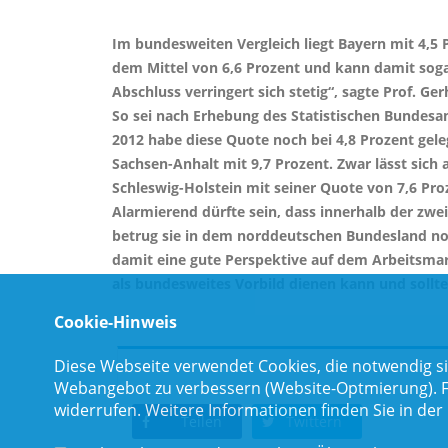
Im bundesweiten Vergleich liegt Bayern mit 4,5
dem Mittel von 6,6 Prozent und kann damit sogar 
Abschluss verringert sich stetig“, sagte Prof. G
So sei nach Erhebung des Statistischen Bundesam
2012 habe diese Quote noch bei 4,8 Prozent geleg
Sachsen-Anhalt mit 9,7 Prozent. Zwar lässt sich
Schleswig-Holstein mit seiner Quote von 7,6 Pro
Alarmierend dürfte sein, dass innerhalb der zwei
betrug sie in dem norddeutschen Bundesland noc
damit eine gute Perspektive auf dem Arbeitsmark
als bundesweites Vorbild dienen kann und sollte
Cookie-Hinweis
Diese Webseite verwendet Cookies, die notwendig si
Webangebot zu verbessern (Website-Optmierung). Für
widerrufen. Weitere Informationen finden Sie in der
Teilen
Twittern