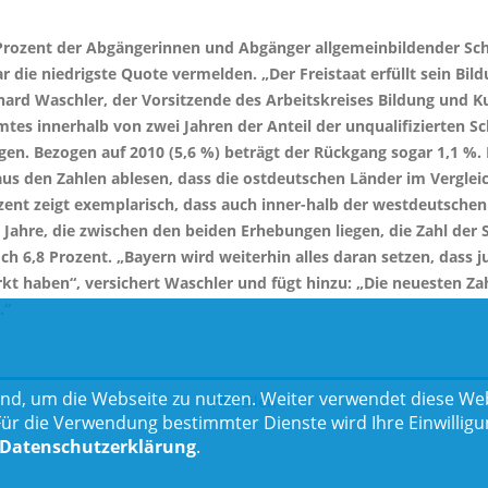
 Prozent der Abgängerinnen und Abgänger allgemeinbildender Sc
die niedrigste Quote vermelden. „Der Freistaat erfüllt sein Bild
erhard Waschler, der Vorsitzende des Arbeitskreises Bildung und 
tes innerhalb von zwei Jahren der Anteil der unqualifizierten 
en. Bezogen auf 2010 (5,6 %) beträgt der Rückgang sogar 1,1 %. D
 aus den Zahlen ablesen, dass die ostdeutschen Länder im Verglei
zent zeigt exemplarisch, dass auch inner-halb der westdeutschen 
 Jahre, die zwischen den beiden Erhebungen liegen, die Zahl der 
h 6,8 Prozent. „Bayern wird weiterhin alles daran setzen, dass 
t haben“, versichert Waschler und fügt hinzu: „Die neuesten Zah
.“
nd, um die Webseite zu nutzen. Weiter verwendet diese Web
Teilen
 die Verwendung bestimmter Dienste wird Ihre Einwilligung 
Datenschutzerklärung
.