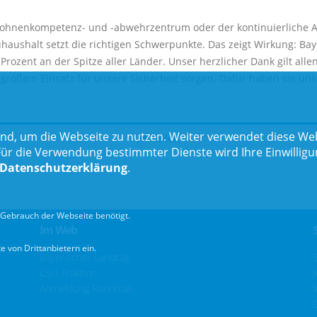
hnenkompetenz- und -abwehrzentrum oder der kontinuierliche Aus
uhaushalt setzt die richtigen Schwerpunkte. Das zeigt Wirkung: Baye
Prozent an der Spitze aller Länder. Unser herzlicher Dank gilt all
mit großem Einsatz für unsere Sicherheit sorgen. Dafür haben sie 
nd, um die Webseite zu nutzen. Weiter verwendet diese Web
Teilen
 die Verwendung bestimmter Dienste wird Ihre Einwilligung 
Datenschutzerklärung
.
Gebrauch der Webseite benötigt.
Im Web
 von Drittanbietern ein.
Bayerischer Landtag
CSU Fraktion
Anmeldung Rundmail