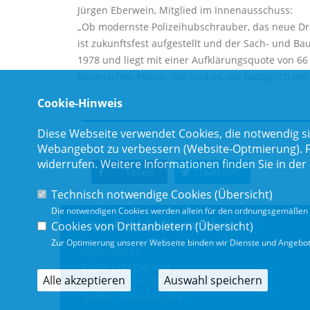
Jürgen Eberwein, Mitglied im Innenausschuss:
Ob modernste Polizeihubschrauber, das neue Dro
ist zukunftsfest aufgestellt und der Sach- und Ba
1978 und liegt mit einer Aufklärungsquote von 66 
Bayerischen Polizei. Sie sind es, die tagtäglich 
Cookie-Hinweis
Diese Webseite verwendet Cookies, die notwendig si
Webangebot zu verbessern (Website-Optmierung). Für
widerrufen. Weitere Informationen finden Sie in der
Teilen
Twittern
Technisch notwendige Cookies (
Übersicht
)
Die notwendigen Cookies werden allein für den ordnungsgemäßen 
Stimmkreisbüro Kerstin Schreyer
Cookies von Drittanbietern (
Übersicht
)
Zur Optimierung unserer Webseite binden wir Dienste und Angebote
Parkstraße 19
82008 Unterhaching
Alle akzeptieren
Auswahl speichern
Telefon :
089/66557816
Telefax : 089/66557818