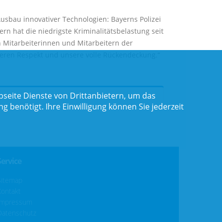
bau innovativer Technologien: Bayerns Polizei
rn hat die niedrigste Kriminalitätsbelastung seit
en Mitarbeiterinnen und Mitarbeitern der
unseren Respekt und unsere volle Rückendeckung.“
seite Dienste von Drittanbietern, um das
benötigt. Ihre Einwilligung können Sie jederzeit
Service
Sitemap
Kontakt
Impressum
Datenschutz