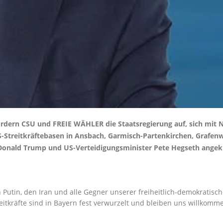
dern CSU und FREIE WÄHLER die Staatsregierung auf, sich mit Nac
-Streitkräftebasen in Ansbach, Garmisch-Partenkirchen, Grafenw
t Donald Trump und US-Verteidigungsminister Pete Hegseth angek
Putin, den Iran und alle Gegner unserer freiheitlich-demokratis
tkräfte sind in Bayern fest verwurzelt und bleiben uns willkommen.