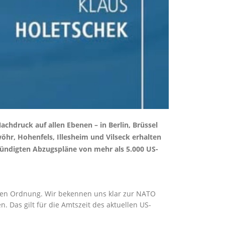
hdruck auf allen Ebenen – in Berlin, Brüssel
öhr, Hohenfels, Illesheim und Vilseck erhalten
ündigten Abzugspläne von mehr als 5.000 US-
chen Ordnung. Wir bekennen uns klar zur NATO
 Das gilt für die Amtszeit des aktuellen US-