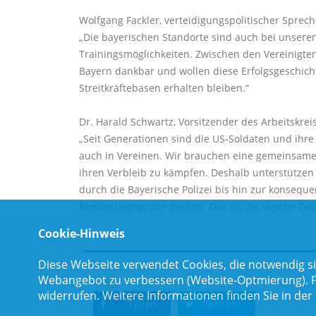
Wolfgang Fackler, verteidigungspolitischer Sprech
Die bayerischen Standorte sind auch bei unseren
Trainingsmöglichkeiten. Zwischen den Vereinigten
Bayern dankbar und wollen diese Erfolgsgeschichte
Streitkräftebasen erhalten bleiben.“
Dr. Harald Schwartz, Vorsitzender des Arbeitsk
Seit Generationen sind die US-Soldaten und ihre 
auch in Vereinen. Wir brauchen eine gemeinsame 
ihren Verbleib zu kämpfen. Deshalb unterstützen 
durch die Bayerische Polizei bis hin zur konsequ
Bewährungsprobe gestellt. Das ist die falsche Zei
Cookie-Hinweis
Diese Webseite verwendet Cookies, die notwendig si
Webangebot zu verbessern (Website-Optmierung). Für
widerrufen. Weitere Informationen finden Sie in der
Teilen
Twittern