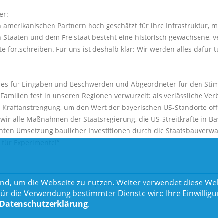
er:
 amerikanischen Partnern hoch geschätzt für ihre Infrastruktur,
 Staaten und dem Freistaat besteht eine historisch gewachsene, v
 fortschreiben. Für uns ist deshalb klar: Wir werden alles dafür t
reises für Eingaben und Beschwerden und Abgeordneter für den St
Familien fest in unseren Regionen verwurzelt: als verlässliche Ve
Kraftanstrengung, um den Wert der bayerischen US-Standorte offe
wir alle Maßnahmen der Staatsregierung, die US-Streitkräfte in B
enten Umsetzung baulicher Investitionen durch die Staatsbauverwa
t für Experimente!“
nd, um die Webseite zu nutzen. Weiter verwendet diese Web
Teilen
 die Verwendung bestimmter Dienste wird Ihre Einwilligung 
Datenschutzerklärung
.