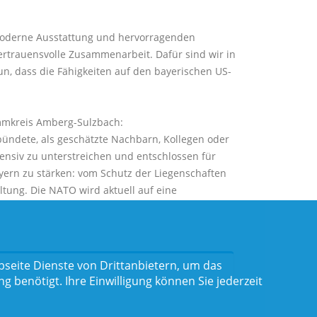
 moderne Ausstattung und hervorragenden
ertrauensvolle Zusammenarbeit. Dafür sind wir in
un, dass die Fähigkeiten auf den bayerischen US-
immkreis Amberg-Sulzbach:
rbündete, als geschätzte Nachbarn, Kollegen oder
nsiv zu unterstreichen und entschlossen für
ayern zu stärken: vom Schutz der Liegenschaften
ltung. Die NATO wird aktuell auf eine
seite Dienste von Drittanbietern, um das
benötigt. Ihre Einwilligung können Sie jederzeit