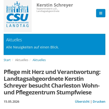
Kerstin Schreyer
Staatsministerin a.D.,
Landtagsabgeordnete
Aktuelles
Alle Neuigkeiten auf einen Blick.
Start
Aktuelles
Aktuelles
Pflege mit Herz und Verantwortung:
Landtagsabgeordnete Kerstin
Schreyer besucht Charleston Wohn-
und Pflegezentrum Stumpfwiese
15.05.2026
Übersicht
|
Drucken