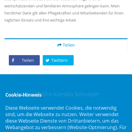
wertschätzenden und familiären Atmosphäre gelingen kann. Mein
herzlicher Dank gilt allen Pflegekräften und Mitarbeitenden für ihren
täglichen Einsatz und ihre wichtige Arbeit.
Teilen
Teilen
Twittern
Stimmkreisbüro Kerstin Schreyer
Cookie-Hinweis
Diese Webseite verwendet Cookies, die notwendig
Parkstraße 19
sind, um die Webseite zu nutzen. Weiter verwendet
82008 Unterhaching
diese Webseite Dienste von Drittanbietern, um das
Telefon :
089/66557816
Webangebot zu verbessern (Website-Optmierung). Für
Telefax : 089/66557818